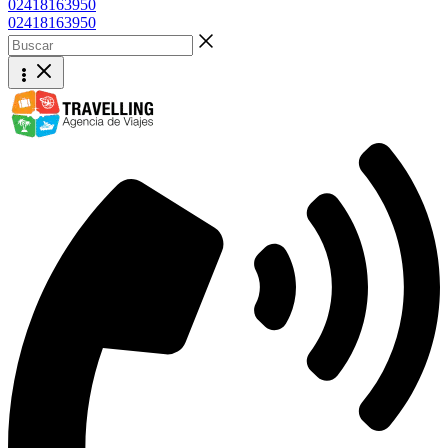
02418163950
02418163950
Buscar