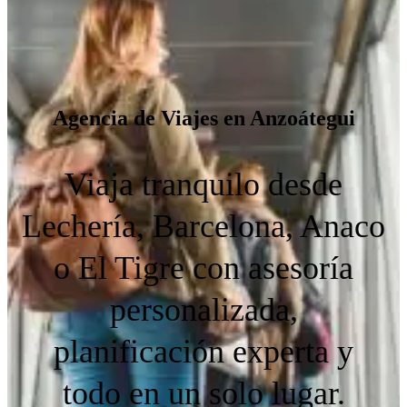
Agencia de Viajes en Anzoátegui
Viaja tranquilo desde
Lechería, Barcelona, Anaco
o El Tigre con asesoría
personalizada,
planificación experta y
todo en un solo lugar.