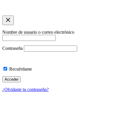
Copyright © 2026 Agencia de Viajes Travelling | Optimizacíon
SEO por asuarezbcn
Nombre de usuario o correo electrónico
Contraseña
Recuérdame
¿Olvidaste tu contraseña?