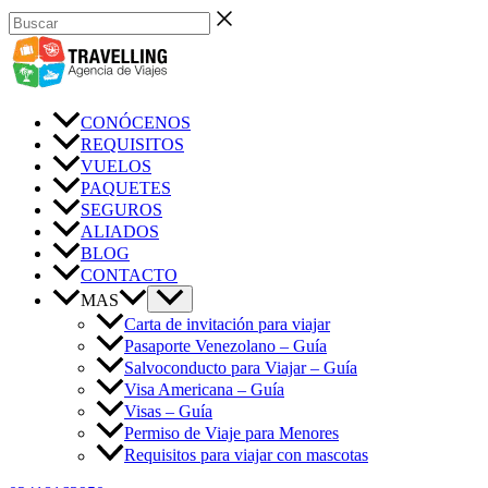
Ir
Buscar
al
contenido
CONÓCENOS
REQUISITOS
VUELOS
PAQUETES
SEGUROS
ALIADOS
BLOG
CONTACTO
MAS
Carta de invitación para viajar
Pasaporte Venezolano – Guía
Salvoconducto para Viajar – Guía
Visa Americana – Guía
Visas – Guía
Permiso de Viaje para Menores
Requisitos para viajar con mascotas