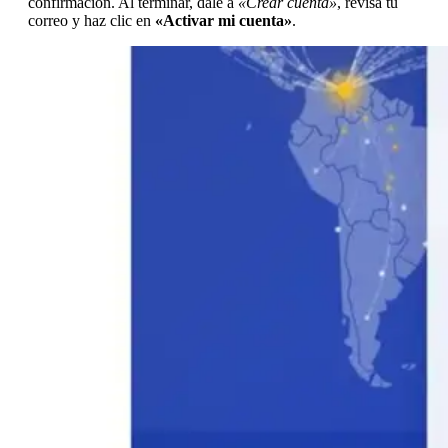
confirmación. Al terminar, dale a
«Crear cuenta»
, revisa tu
correo y haz clic en
«Activar mi cuenta»
.