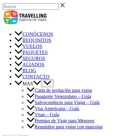
Ir
Buscar
al
contenido
CONÓCENOS
REQUISITOS
VUELOS
PAQUETES
SEGUROS
ALIADOS
BLOG
CONTACTO
MAS
Carta de invitación para viajar
Pasaporte Venezolano – Guía
Salvoconducto para Viajar – Guía
Visa Americana – Guía
Visas – Guía
Permiso de Viaje para Menores
Requisitos para viajar con mascotas