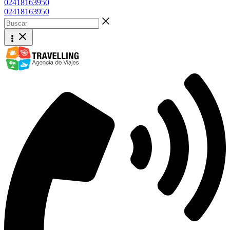
02418163950
02418163950
Buscar