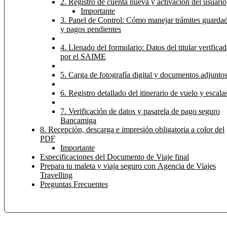
2. Registro de cuenta nueva y activación del usuario
Importante
3. Panel de Control: Cómo manejar trámites guarda
y pagos pendientes
4. Llenado del formulario: Datos del titular verifica
por el SAIME
5. Carga de fotografía digital y documentos adjunto
6. Registro detallado del itinerario de vuelo y escala
7. Verificación de datos y pasarela de pago seguro
Bancamiga
8. Recepción, descarga e impresión obligatoria a color del
PDF
Importante
Especificaciones del Documento de Viaje final
Prepara tu maleta y viaja seguro con Agencia de Viajes
Travelling
Preguntas Frecuentes