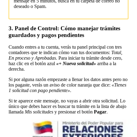
mensaje en 5 minutos, busca en tu carpeta de correo no
deseado o Spam.
3. Panel de Control: Cómo manejar trámites
guardados y pagos pendientes
Cuando entres a tu cuenta, verás tu panel principal con tres
contadores que te indican cómo van tus documentos:
Total,
En proceso y Aprobadas
. Para iniciar tu trámite desde cero,
haz clic en el botón azul
«+ Nueva solicitud»
arriba a la
derecha.
Si por alguna razón empezaste a llenar los datos antes pero no
los pagaste, verás un aviso de color naranja que dice:
«Tienes
1 solicitud con pago pendiente»
.
Si te aparece este mensaje, no vayas a abrir otra solicitud. Lo
único que debes hacer es buscar tu trámite en la lista de abajo
llamada
Mis solicitudes
y presionar el botón
Pagar
.