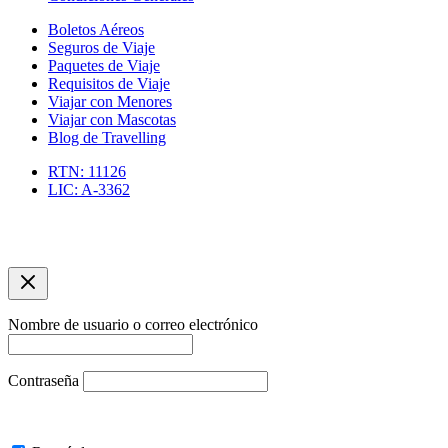
Boletos Aéreos
Seguros de Viaje
Paquetes de Viaje
Requisitos de Viaje
Viajar con Menores
Viajar con Mascotas
Blog de Travelling
RTN: 11126
LIC: A-3362
Copyright © 2026 Agencia de Viajes Travelling | Optimizacíon
SEO por asuarezbcn
Nombre de usuario o correo electrónico
Contraseña