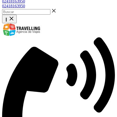
02418163950
02418163950
Buscar