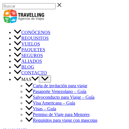
Ir
Buscar
al
contenido
CONÓCENOS
REQUISITOS
VUELOS
PAQUETES
SEGUROS
ALIADOS
BLOG
CONTACTO
MAS
Carta de invitación para viajar
Pasaporte Venezolano – Guía
Salvoconducto para Viajar – Guía
Visa Americana – Guía
Visas – Guía
Permiso de Viaje para Menores
Requisitos para viajar con mascotas