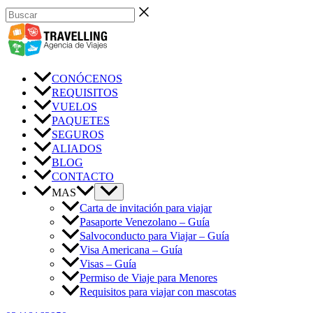
Ir
Buscar
al
contenido
CONÓCENOS
REQUISITOS
VUELOS
PAQUETES
SEGUROS
ALIADOS
BLOG
CONTACTO
MAS
Carta de invitación para viajar
Pasaporte Venezolano – Guía
Salvoconducto para Viajar – Guía
Visa Americana – Guía
Visas – Guía
Permiso de Viaje para Menores
Requisitos para viajar con mascotas