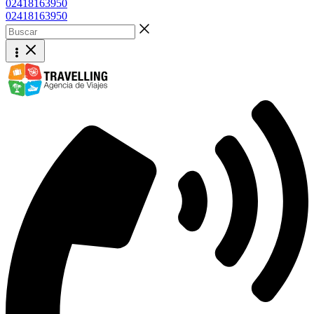
02418163950
02418163950
Buscar