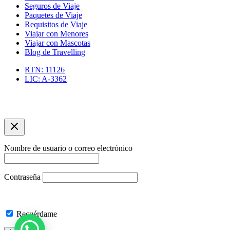
Seguros de Viaje
Paquetes de Viaje
Requisitos de Viaje
Viajar con Menores
Viajar con Mascotas
Blog de Travelling
RTN: 11126
LIC: A-3362
Copyright © 2026 Agencia de Viajes Travelling | Optimizacíon
SEO por asuarezbcn
Nombre de usuario o correo electrónico
Contraseña
Recuérdame