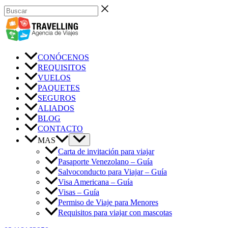
Ir
Buscar
al
contenido
CONÓCENOS
REQUISITOS
VUELOS
PAQUETES
SEGUROS
ALIADOS
BLOG
CONTACTO
MAS
Carta de invitación para viajar
Pasaporte Venezolano – Guía
Salvoconducto para Viajar – Guía
Visa Americana – Guía
Visas – Guía
Permiso de Viaje para Menores
Requisitos para viajar con mascotas