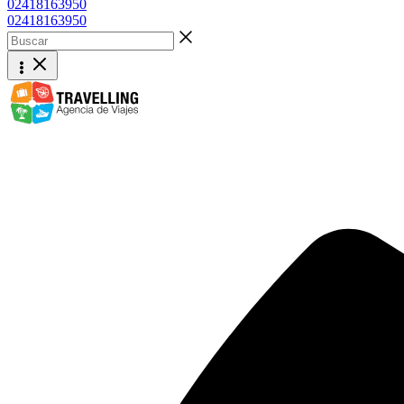
02418163950
02418163950
Buscar