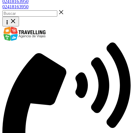
02418163950
02418163950
Buscar