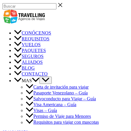
Ir
Buscar
al
contenido
CONÓCENOS
REQUISITOS
VUELOS
PAQUETES
SEGUROS
ALIADOS
BLOG
CONTACTO
MAS
Carta de invitación para viajar
Pasaporte Venezolano – Guía
Salvoconducto para Viajar – Guía
Visa Americana – Guía
Visas – Guía
Permiso de Viaje para Menores
Requisitos para viajar con mascotas