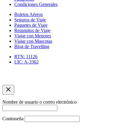
Condiciones Generales
Boletos Aéreos
Seguros de Viaje
Paquetes de Viaje
Requisitos de Viaje
Viajar con Menores
Viajar con Mascotas
Blog de Travelling
RTN: 11126
LIC: A-3362
Copyright © 2026 Agencia de Viajes Travelling | Optimizacíon
SEO por asuarezbcn
Nombre de usuario o correo electrónico
Contraseña