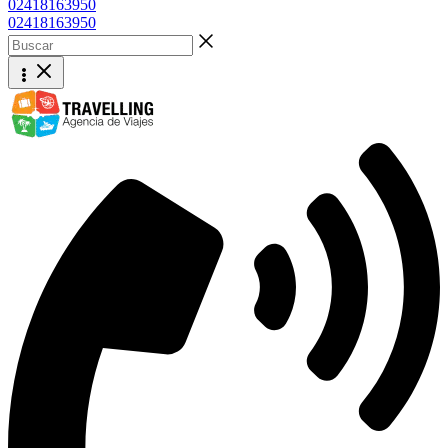
02418163950
02418163950
Buscar