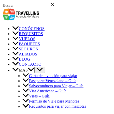
Ir
Buscar
al
contenido
CONÓCENOS
REQUISITOS
VUELOS
PAQUETES
SEGUROS
ALIADOS
BLOG
CONTACTO
MAS
Carta de invitación para viajar
Pasaporte Venezolano – Guía
Salvoconducto para Viajar – Guía
Visa Americana – Guía
Visas – Guía
Permiso de Viaje para Menores
Requisitos para viajar con mascotas