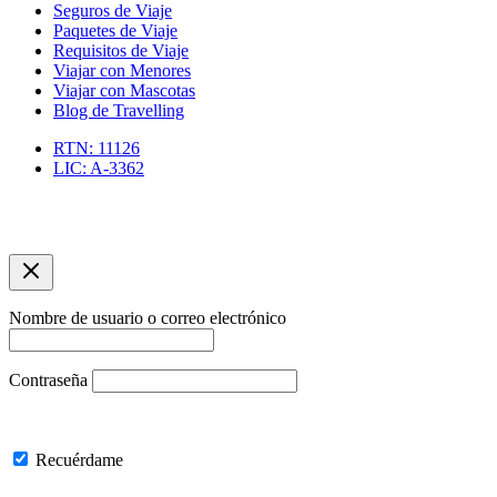
Seguros de Viaje
Paquetes de Viaje
Requisitos de Viaje
Viajar con Menores
Viajar con Mascotas
Blog de Travelling
RTN: 11126
LIC: A-3362
Copyright © 2026 Agencia de Viajes Travelling | Optimizacíon
SEO por asuarezbcn
Nombre de usuario o correo electrónico
Contraseña
Recuérdame