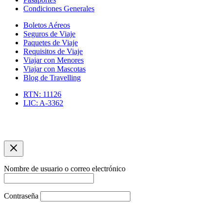
Condiciones Generales
Boletos Aéreos
Seguros de Viaje
Paquetes de Viaje
Requisitos de Viaje
Viajar con Menores
Viajar con Mascotas
Blog de Travelling
RTN: 11126
LIC: A-3362
Copyright © 2026 Agencia de Viajes Travelling | Optimizacíon
SEO por asuarezbcn
Nombre de usuario o correo electrónico
Contraseña