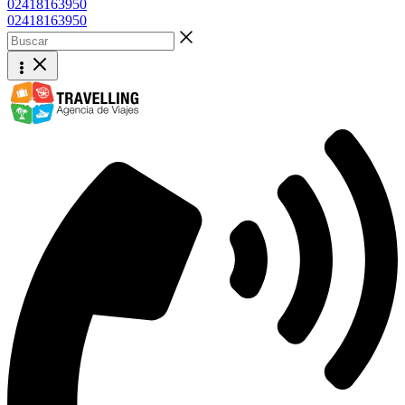
02418163950
02418163950
Buscar