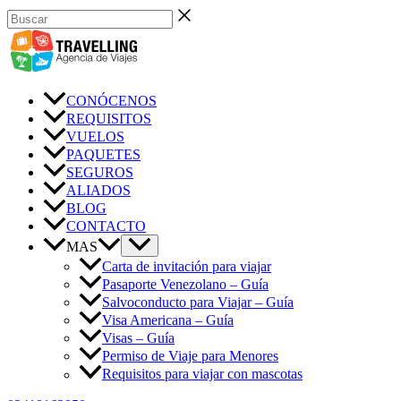
Ir
Buscar
al
contenido
CONÓCENOS
REQUISITOS
VUELOS
PAQUETES
SEGUROS
ALIADOS
BLOG
CONTACTO
MAS
Carta de invitación para viajar
Pasaporte Venezolano – Guía
Salvoconducto para Viajar – Guía
Visa Americana – Guía
Visas – Guía
Permiso de Viaje para Menores
Requisitos para viajar con mascotas