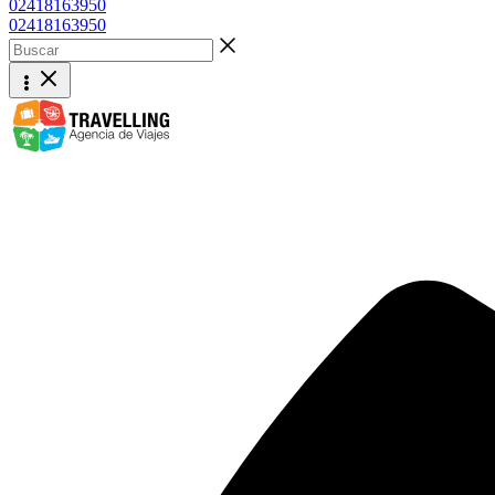
02418163950
02418163950
Buscar