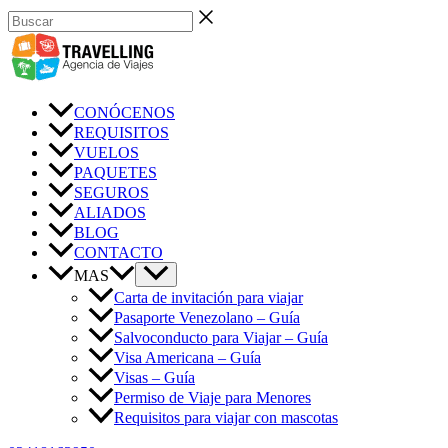
Ir
Buscar
al
contenido
CONÓCENOS
REQUISITOS
VUELOS
PAQUETES
SEGUROS
ALIADOS
BLOG
CONTACTO
MAS
Carta de invitación para viajar
Pasaporte Venezolano – Guía
Salvoconducto para Viajar – Guía
Visa Americana – Guía
Visas – Guía
Permiso de Viaje para Menores
Requisitos para viajar con mascotas