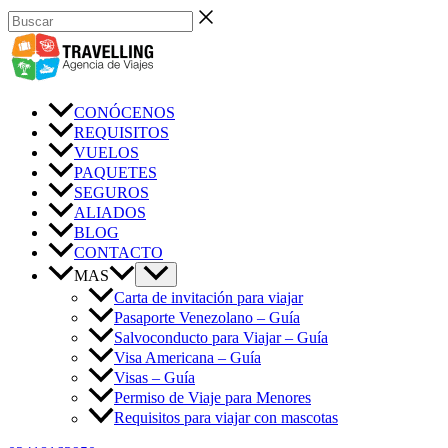
Ir
Buscar
al
contenido
CONÓCENOS
REQUISITOS
VUELOS
PAQUETES
SEGUROS
ALIADOS
BLOG
CONTACTO
MAS
Carta de invitación para viajar
Pasaporte Venezolano – Guía
Salvoconducto para Viajar – Guía
Visa Americana – Guía
Visas – Guía
Permiso de Viaje para Menores
Requisitos para viajar con mascotas