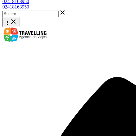
02418163950
02418163950
Buscar