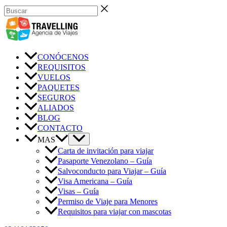
Ir
Buscar
al
contenido
CONÓCENOS
REQUISITOS
VUELOS
PAQUETES
SEGUROS
ALIADOS
BLOG
CONTACTO
MAS
Carta de invitación para viajar
Pasaporte Venezolano – Guía
Salvoconducto para Viajar – Guía
Visa Americana – Guía
Visas – Guía
Permiso de Viaje para Menores
Requisitos para viajar con mascotas