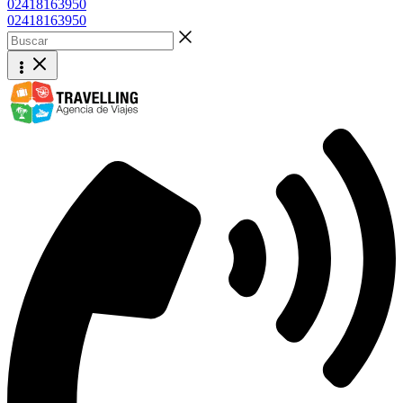
02418163950
02418163950
Buscar