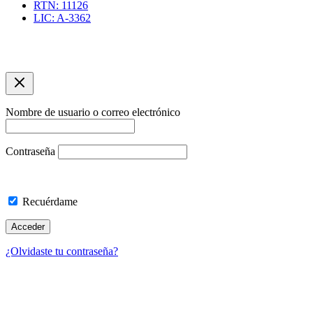
RTN: 11126
LIC: A-3362
Copyright © 2026 Agencia de Viajes Travelling | Optimizacíon
SEO por asuarezbcn
Nombre de usuario o correo electrónico
Contraseña
Recuérdame
¿Olvidaste tu contraseña?