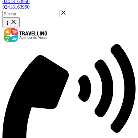
02418163950
02418163950
Buscar