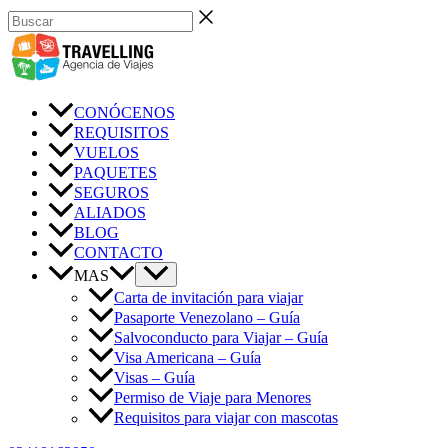
Ir
Buscar
al
contenido
CONÓCENOS
REQUISITOS
VUELOS
PAQUETES
SEGUROS
ALIADOS
BLOG
CONTACTO
MAS
Carta de invitación para viajar
Pasaporte Venezolano – Guía
Salvoconducto para Viajar – Guía
Visa Americana – Guía
Visas – Guía
Permiso de Viaje para Menores
Requisitos para viajar con mascotas