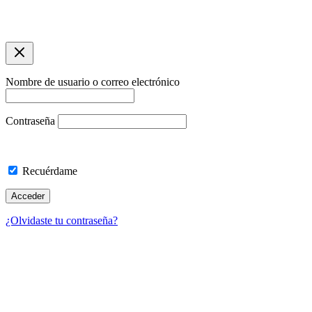
Copyright © 2026 Agencia de Viajes Travelling | Optimizacíon
SEO por asuarezbcn
Nombre de usuario o correo electrónico
Contraseña
Recuérdame
¿Olvidaste tu contraseña?