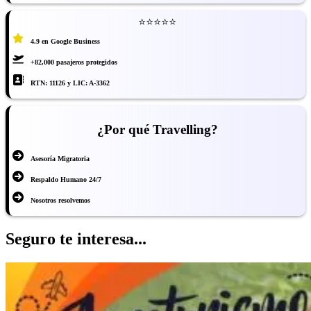
⭐⭐⭐⭐⭐
4.9 en Google Business
+82,000 pasajeros protegidos
RTN: 11126 y LIC: A-3362
¿Por qué Travelling?
Asesoría Migratoria
Respaldo Humano 24/7
Nosotros resolvemos
Seguro te interesa...