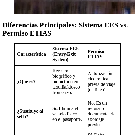
Diferencias Principales: Sistema EES vs.
Permiso ETIAS
Sistema EES
Permiso
Característica
(Entry/Exit
ETIAS
System)
Registro
Autorización
biográfico y
electrónica
¿Qué es?
biométrico en
previa de viaje
taquilla/kiosco
(en línea).
fronterizo.
No. Es un
Sí.
Elimina el
requisito
¿Sustituye al
sellado físico
documental de
sello?
en el pasaporte.
abordaje
previo.