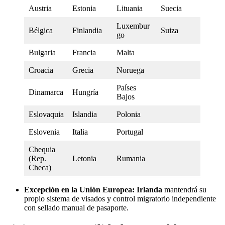
Austria
Estonia
Lituania
Suecia
Luxembur
Bélgica
Finlandia
Suiza
go
Bulgaria
Francia
Malta
Croacia
Grecia
Noruega
Países
Dinamarca
Hungría
Bajos
Eslovaquia
Islandia
Polonia
Eslovenia
Italia
Portugal
Chequia
(Rep.
Letonia
Rumania
Checa)
Excepción en la Unión Europea:
Irlanda
mantendrá su
propio sistema de visados y control migratorio independiente
con sellado manual de pasaporte.