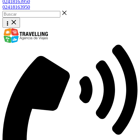
02418163950
02418163950
Buscar