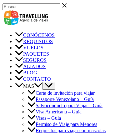
Ir
Buscar
al
contenido
CONÓCENOS
REQUISITOS
VUELOS
PAQUETES
SEGUROS
ALIADOS
BLOG
CONTACTO
MAS
Carta de invitación para viajar
Pasaporte Venezolano – Guía
Salvoconducto para Viajar – Guía
Visa Americana – Guía
Visas – Guía
Permiso de Viaje para Menores
Requisitos para viajar con mascotas