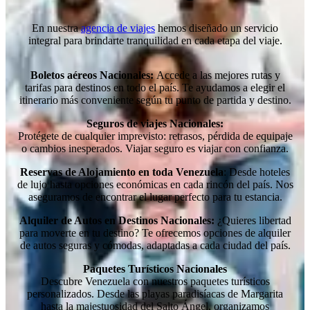
En nuestra
agencia de viajes
hemos diseñado un servicio
integral para brindarte tranquilidad en cada etapa del viaje.
Boletos aéreos Nacionales:
Accede a las mejores rutas y
tarifas para destinos en todo el país. Te ayudamos a elegir el
itinerario más conveniente según tu punto de partida y destino.
Seguros de viajes Nacionales:
Protégete de cualquier imprevisto: retrasos, pérdida de equipaje
o cambios inesperados. Viajar seguro es viajar con confianza.
Reservas de Alojamiento en toda Venezuela
: Desde hoteles
de lujo hasta opciones económicas en cada rincón del país. Nos
aseguramos de encontrar el lugar perfecto para tu estancia.
Alquiler de Autos en Destinos Nacionales:
¿Quieres libertad
para moverte en tu destino? Te ofrecemos opciones de alquiler
de autos seguras y cómodas, adaptadas a cada ciudad del país.
Paquetes Turísticos Nacionales
Descubre Venezuela con nuestros paquetes turísticos
personalizados. Desde las playas paradisíacas de Margarita
hasta la majestuosidad del Salto Ángel, organizamos