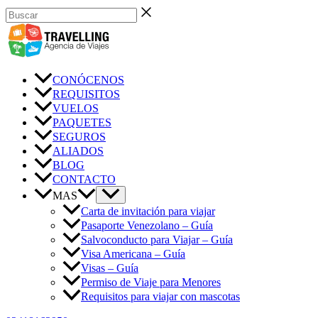
Ir
Buscar
al
contenido
CONÓCENOS
REQUISITOS
VUELOS
PAQUETES
SEGUROS
ALIADOS
BLOG
CONTACTO
MAS
Carta de invitación para viajar
Pasaporte Venezolano – Guía
Salvoconducto para Viajar – Guía
Visa Americana – Guía
Visas – Guía
Permiso de Viaje para Menores
Requisitos para viajar con mascotas