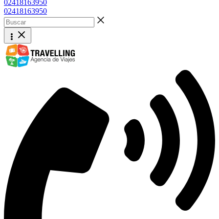
02418163950
02418163950
Buscar