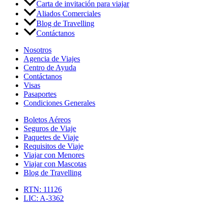
Carta de invitación para viajar
Aliados Comerciales
Blog de Travelling
Contáctanos
Nosotros
Agencia de Viajes
Centro de Ayuda
Contáctanos
Visas
Pasaportes
Condiciones Generales
Boletos Aéreos
Seguros de Viaje
Paquetes de Viaje
Requisitos de Viaje
Viajar con Menores
Viajar con Mascotas
Blog de Travelling
RTN: 11126
LIC: A-3362
Copyright © 2026 Agencia de Viajes Travelling | Optimizacíon