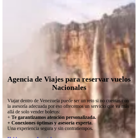
Agencia de Viajes para reservar vuelos
Nacionales
Viajar dentro de Venezuela puede ser un reto si no cuentas con
la asesoría adecuada por eso ofrecemos un servicio que va más
allá de solo vender boletos:
+
Te garantizamos atención personalizada.
+ Conexiones óptimas y asesoría experta
.
Una experiencia segura y sin contratiempos.