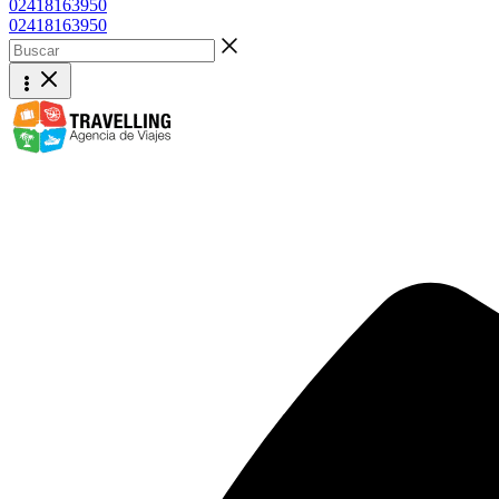
02418163950
02418163950
Buscar