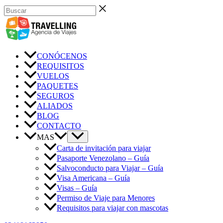
Ir
Buscar
al
contenido
CONÓCENOS
REQUISITOS
VUELOS
PAQUETES
SEGUROS
ALIADOS
BLOG
CONTACTO
MAS
Carta de invitación para viajar
Pasaporte Venezolano – Guía
Salvoconducto para Viajar – Guía
Visa Americana – Guía
Visas – Guía
Permiso de Viaje para Menores
Requisitos para viajar con mascotas