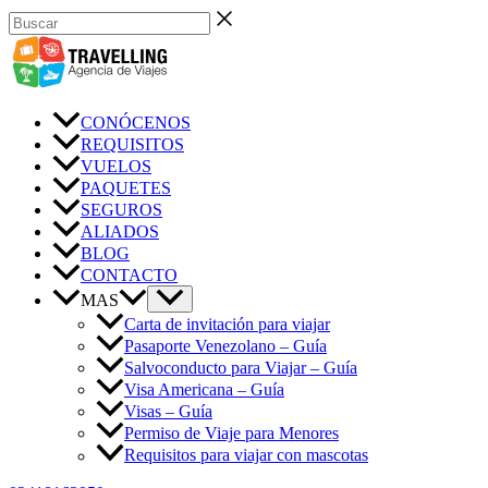
Ir
Buscar
al
contenido
CONÓCENOS
REQUISITOS
VUELOS
PAQUETES
SEGUROS
ALIADOS
BLOG
CONTACTO
MAS
Carta de invitación para viajar
Pasaporte Venezolano – Guía
Salvoconducto para Viajar – Guía
Visa Americana – Guía
Visas – Guía
Permiso de Viaje para Menores
Requisitos para viajar con mascotas