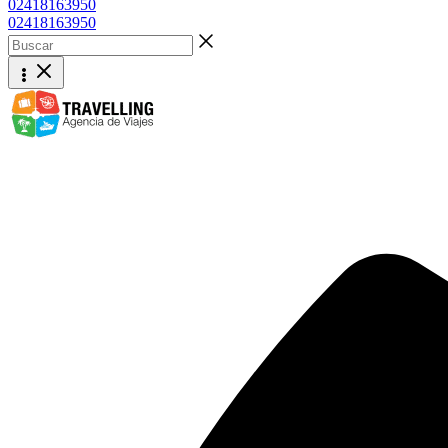
02418163950
02418163950
Buscar