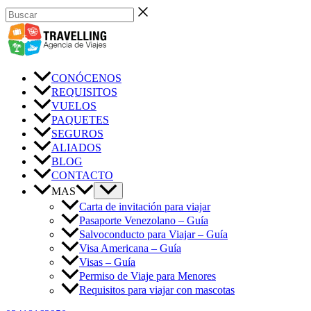
Ir
Buscar
al
contenido
CONÓCENOS
REQUISITOS
VUELOS
PAQUETES
SEGUROS
ALIADOS
BLOG
CONTACTO
MAS
Carta de invitación para viajar
Pasaporte Venezolano – Guía
Salvoconducto para Viajar – Guía
Visa Americana – Guía
Visas – Guía
Permiso de Viaje para Menores
Requisitos para viajar con mascotas